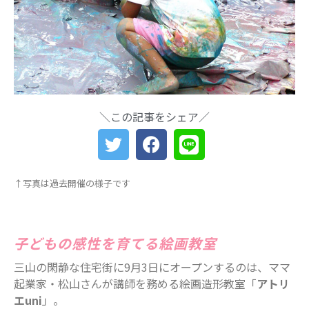
船橋・前原に一時預かり保育施設
「prayers（プレイヤーズ）」オープ
ン♪ママ・パパの心にゆとりを届ける
新スポット
ららぽーとTOKYO-BAY 北館リニュー
アル ますます子連れにやさしい場所
に
＼この記事をシェア／
災害時に“わが子を守る準備”を。海神
町南のLintos café×glico赤ちゃん向け
防災セミナー開催
【船橋の注目ママ】競技歴わずか1年
↑写真は過去開催の様子です
で優勝を果たしたママリフター きっ
かけは産後ダイエット
女性の自由な働き方を求めて…「子育
てと仕事の両立」の実現を目指す米粉
子どもの感性を育てる絵画教室
ワッフルクレープ「+naturi」（プラス
三山の閑静な住宅街に9月3日にオープンするのは、ママ
ナチュリ）
起業家・松山さんが講師を務める絵画造形教室「
アトリ
最近のコメント
エuni
」。