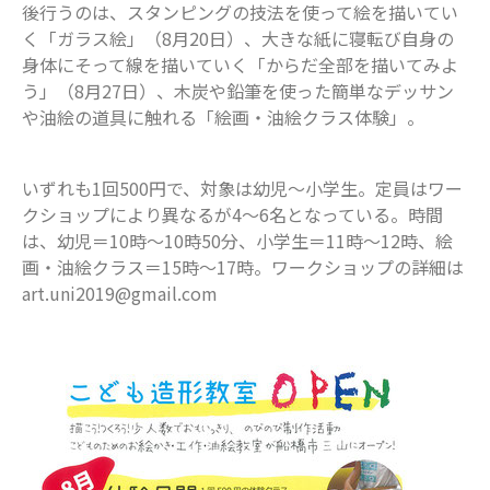
後行うのは、スタンピングの技法を使って絵を描いてい
く「ガラス絵」（8月20日）、大きな紙に寝転び自身の
身体にそって線を描いていく「からだ全部を描いてみよ
う」（8月27日）、木炭や鉛筆を使った簡単なデッサン
や油絵の道具に触れる「絵画・油絵クラス体験」。
いずれも1回500円で、対象は幼児～小学生。定員はワー
クショップにより異なるが4～6名となっている。時間
は、幼児＝10時～10時50分、小学生＝11時～12時、絵
画・油絵クラス＝15時～17時。ワークショップの詳細は
art.uni2019@gmail.com