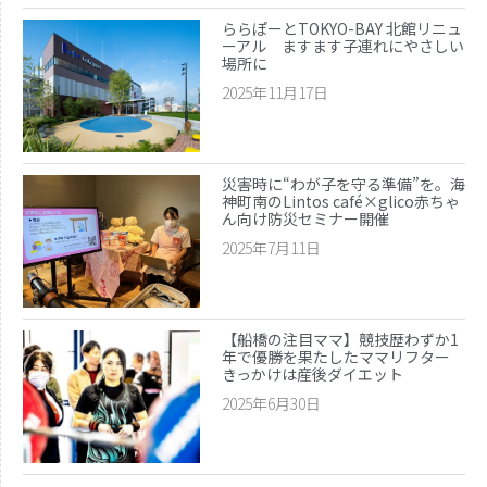
ららぽーとTOKYO-BAY 北館リニュ
ーアル ますます子連れにやさしい
場所に
2025年11月17日
災害時に“わが子を守る準備”を。海
神町南のLintos café×glico赤ちゃ
ん向け防災セミナー開催
2025年7月11日
【船橋の注目ママ】競技歴わずか1
年で優勝を果たしたママリフター
きっかけは産後ダイエット
2025年6月30日