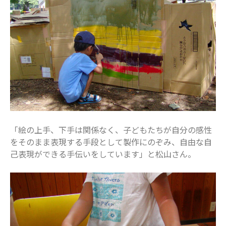
2019年5月
2019年4月
2019年3月
カテゴリー
お仕事
イベント
住まい
地域のお店
「絵の上手、下手は関係なく、子どもたちが自分の感性
妊娠・出産
をそのまま表現する手段として製作にのぞみ、自由な自
子どもの福祉（発達障がい・知的障が
己表現ができる手伝いをしています」と松山さん。
い）
家事・生活術
病院・医療
美容・ファッション
習い事