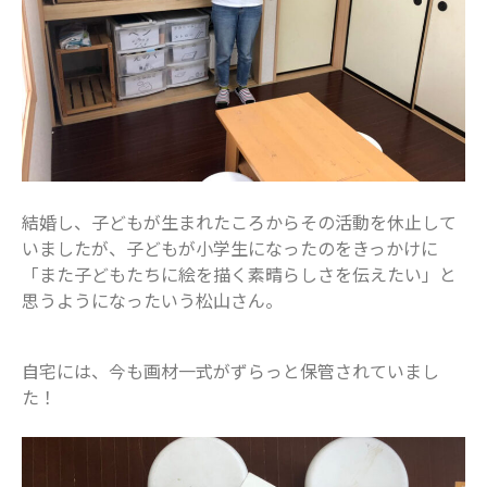
2023年2月
2023年1月
2022年12月
2022年11月
2022年10月
2022年9月
結婚し、子どもが生まれたころからその活動を休止して
2022年8月
いましたが、子どもが小学生になったのをきっかけに
2022年7月
「また子どもたちに絵を描く素晴らしさを伝えたい」と
2022年6月
思うようになったいう松山さん。
2022年5月
2022年4月
自宅には、今も画材一式がずらっと保管されていまし
2022年3月
た！
2022年2月
2022年1月
2021年12月