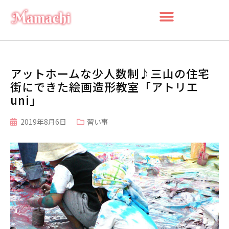
アットホームな少人数制♪三山の住宅
街にできた絵画造形教室「アトリエ
uni」
2019年8月6日
習い事
検索
検
索
最近の投稿