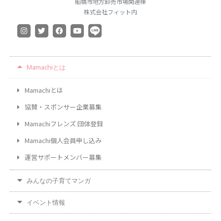
船橋市地方卸売市場関連棟
2019年10月
株式会社フィット内
2019年9月
2019年8月
2019年7月
2019年6月
Mamachiとは
2019年5月
Mamachiとは
2019年4月
協賛・スポンサー企業募集
2019年3月
カテゴリー
Mamachiフレンズ 団体登録
お仕事
Mamachi個人会員申し込み
イベント
運営サポートメンバー募集
住まい
地域のお店
みんなの子育てマンガ
妊娠・出産
イベント情報
子どもの福祉（発達障がい・知的障が
い）