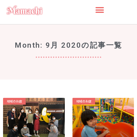
検索
Month: 9月 2020の記事一覧
検
索
最近の投稿
船橋・前原に一時預かり保育施設
「prayers（プレイヤーズ）」オープ
ン♪ママ・パパの心にゆとりを届ける
新スポット
地域のお店
地域のお店
ららぽーとTOKYO-BAY 北館リニュー
アル ますます子連れにやさしい場所
に
災害時に“わが子を守る準備”を。海神
町南のLintos café×glico赤ちゃん向け
防災セミナー開催