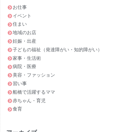
お仕事
2022年4月
イベント
2022年3月
住まい
2022年2月
地域のお店
2022年1月
妊娠・出産
2021年12月
子どもの福祉（発達障がい・知的障がい）
2021年11月
家事・生活術
2021年10月
病院・医療
2021年9月
美容・ファッション
2021年8月
習い事
2021年7月
船橋で活躍するママ
2021年6月
赤ちゃん・育児
2021年5月
食育
2021年4月
2021年3月
2021年2月