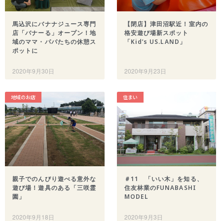
【船橋の注目ママ】競技歴わずか1年
で優勝を果たしたママリフター きっ
馬込沢にバナナジュース専門
【閉店】津田沼駅近！室内の
かけは産後ダイエット
店「バナーる」オープン！地
格安遊び場新スポット
域のママ・パパたちの休憩ス
「Kid’s US.LAND」
女性の自由な働き方を求めて…「子育
ポットに
てと仕事の両立」の実現を目指す米粉
ワッフルクレープ「+naturi」（プラス
2020年9月30日
2020年9月23日
ナチュリ）
最近のコメント
地域のお店
住まい
表示できるコメントはありません。
アーカイブ
2025年11月
2025年7月
2025年6月
2025年5月
親子でのんびり遊べる意外な
＃11 「いい木」を知る、
2025年4月
遊び場！遊具のある「三咲霊
住友林業のFUNABASHI
2025年3月
園」
MODEL
2025年2月
2020年9月18日
2020年9月3日