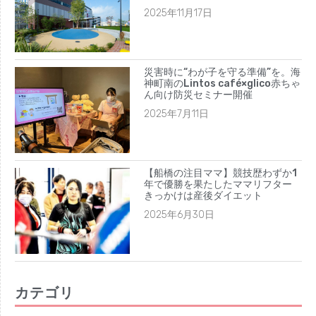
2023年8月
2025年11月17日
2023年7月
2023年6月
2023年5月
災害時に“わが子を守る準備”を。海
神町南のLintos café×glico赤ちゃ
2023年4月
ん向け防災セミナー開催
2023年3月
2025年7月11日
2023年2月
2023年1月
2022年12月
【船橋の注目ママ】競技歴わずか1
年で優勝を果たしたママリフター
2022年11月
きっかけは産後ダイエット
2022年10月
2025年6月30日
2022年9月
2022年8月
2022年7月
カテゴリ
2022年6月
2022年5月