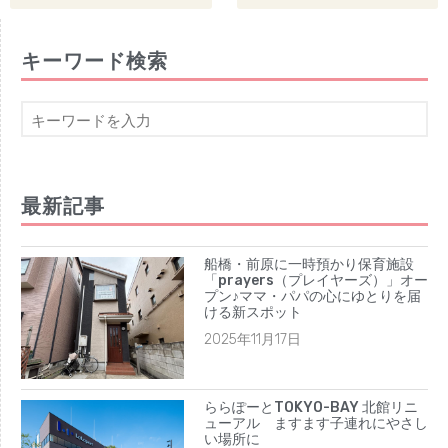
2025年1月
2024年12月
キーワード検索
2024年10月
2024年8月
2024年7月
2024年6月
2024年5月
最新記事
2024年4月
2024年3月
船橋・前原に一時預かり保育施設
2024年2月
「prayers（プレイヤーズ）」オー
プン♪ママ・パパの心にゆとりを届
2024年1月
ける新スポット
2023年12月
2025年11月17日
2023年11月
2023年10月
ららぽーとTOKYO-BAY 北館リニ
2023年9月
ューアル ますます子連れにやさし
い場所に