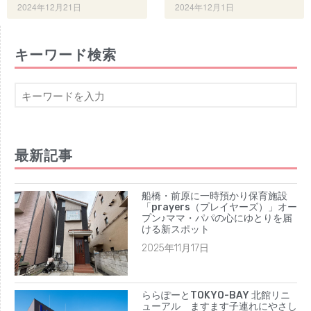
2025年1月
2024年12月21日
2024年12月1日
2024年12月
2024年10月
キーワード検索
2024年8月
2024年7月
2024年6月
2024年5月
2024年4月
最新記事
2024年3月
2024年2月
船橋・前原に一時預かり保育施設
「prayers（プレイヤーズ）」オー
2024年1月
プン♪ママ・パパの心にゆとりを届
ける新スポット
2023年12月
2025年11月17日
2023年11月
2023年10月
2023年9月
ららぽーとTOKYO-BAY 北館リニ
ューアル ますます子連れにやさし