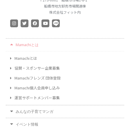
2019年10月
船橋市地方卸売市場関連棟
株式会社フィット内
2019年9月
2019年8月
2019年7月
2019年6月
Mamachiとは
2019年5月
2019年4月
Mamachiとは
2019年3月
協賛・スポンサー企業募集
カテゴリー
Mamachiフレンズ 団体登録
お仕事
イベント
Mamachi個人会員申し込み
住まい
運営サポートメンバー募集
地域のお店
みんなの子育てマンガ
妊娠・出産
子どもの福祉（発達障がい・知的障が
イベント情報
い）