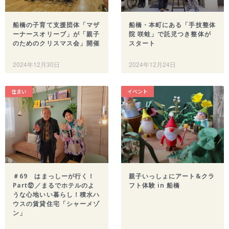
【船橋の注目ママ】競技歴わずか1年
で優勝を果たしたママリフター きっ
船橋の子育て支援団体「マザ
船橋・本町にある「手技整体
かけは産後ダイエット
ーナースオリーブ」が「親子
院 咲蛙」で託児つき整体が
のためのクリスマス会」開催
スタート
女性の自由な働き方を求めて…「子育
てと仕事の両立」の実現を目指す米粉
2024年12月30日
2024年12月24日
ワッフルクレープ「+naturi」（プラス
ナチュリ）
最近のコメント
住まい
イベント
表示できるコメントはありません。
アーカイブ
2025年11月
2025年7月
2025年6月
2025年5月
＃69 はまっしーが行く！
親子いっしょにアート&クラ
Part⑫／まるでホテルのよ
フト体験 in 船橋
2025年4月
うな心地いい暮らし！積水ハ
2025年3月
ウスの賃貸住宅「シャーメゾ
ン」
2025年2月