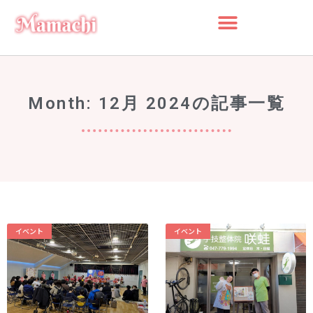
検索
Month: 12月 2024の記事一覧
検
索
最近の投稿
船橋・前原に一時預かり保育施設
「prayers（プレイヤーズ）」オープ
ン♪ママ・パパの心にゆとりを届ける
新スポット
イベント
イベント
ららぽーとTOKYO-BAY 北館リニュー
アル ますます子連れにやさしい場所
に
災害時に“わが子を守る準備”を。海神
町南のLintos café×glico赤ちゃん向け
防災セミナー開催