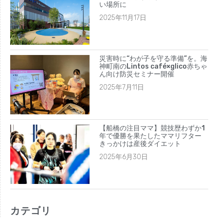
2023年8月
い場所に
2023年7月
2025年11月17日
2023年6月
2023年5月
2023年4月
災害時に“わが子を守る準備”を。海
神町南のLintos café×glico赤ちゃ
2023年3月
ん向け防災セミナー開催
2023年2月
2025年7月11日
2023年1月
2022年12月
【船橋の注目ママ】競技歴わずか1
2022年11月
年で優勝を果たしたママリフター
きっかけは産後ダイエット
2022年10月
2025年6月30日
2022年9月
2022年8月
2022年7月
2022年6月
カテゴリ
2022年5月