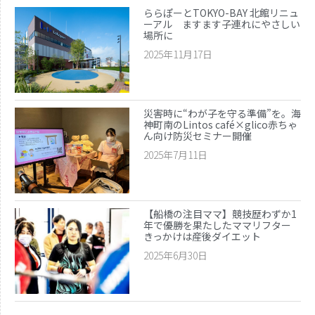
ららぽーとTOKYO-BAY 北館リニュ
ーアル ますます子連れにやさしい
場所に
2025年11月17日
災害時に“わが子を守る準備”を。海
神町南のLintos café×glico赤ちゃ
ん向け防災セミナー開催
2025年7月11日
【船橋の注目ママ】競技歴わずか1
年で優勝を果たしたママリフター
きっかけは産後ダイエット
2025年6月30日