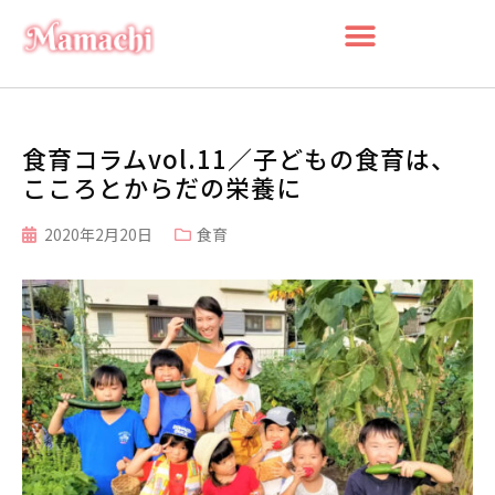
食育コラムvol.11／子どもの食育は、
こころとからだの栄養に
2020年2月20日
食育
検索
検
索
最近の投稿
船橋・前原に一時預かり保育施設
「prayers（プレイヤーズ）」オープ
ン♪ママ・パパの心にゆとりを届ける
新スポット