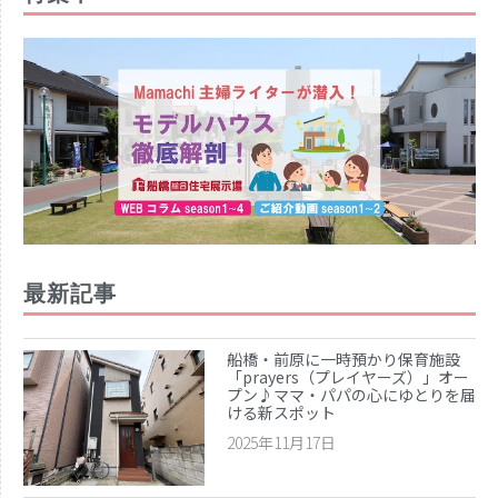
カテゴリー
お仕事
イベント
住まい
地域のお店
妊娠・出産
子どもの福祉（発達障がい・知的障が
い）
家事・生活術
最新記事
病院・医療
美容・ファッション
船橋・前原に一時預かり保育施設
習い事
「prayers（プレイヤーズ）」オー
プン♪ママ・パパの心にゆとりを届
船橋で活躍するママ
ける新スポット
赤ちゃん・育児
2025年11月17日
食育