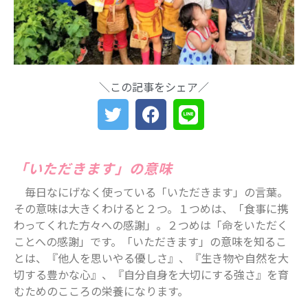
ららぽーとTOKYO-BAY 北館リニュー
アル ますます子連れにやさしい場所
に
災害時に“わが子を守る準備”を。海神
町南のLintos café×glico赤ちゃん向け
＼この記事をシェア／
防災セミナー開催
【船橋の注目ママ】競技歴わずか1年
で優勝を果たしたママリフター きっ
かけは産後ダイエット
女性の自由な働き方を求めて…「子育
「いただきます」の意味
てと仕事の両立」の実現を目指す米粉
ワッフルクレープ「+naturi」（プラス
毎日なにげなく使っている「いただきます」の言葉。
ナチュリ）
その意味は大きくわけると２つ。１つめは、「食事に携
わってくれた方々への感謝」。２つめは「命をいただく
最近のコメント
ことへの感謝」です。「いただきます」の意味を知るこ
表示できるコメントはありません。
とは、『他人を思いやる優しさ』、『生き物や自然を大
切する豊かな心』、『自分自身を大切にする強さ』を育
アーカイブ
むためのこころの栄養になります。
2025年11月