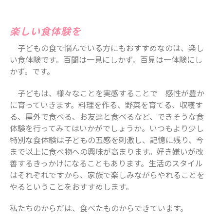
2025年7月
2025年6月
楽しい食体験を
2025年5月
子どもの食で悩んでいる方にもおすすめなのは、楽し
2025年4月
い食体験です。百聞は一見にしかず。百見は一体験にし
かず。です。
2025年3月
2025年2月
子どもは、様々なことを実感することで 感性が豊か
2025年1月
に育っていきます。料理を作る、野菜を育てる、収穫す
2024年12月
る、屋外で食べる、お友達と食べるなど、できそうな食
体験を行ってみてはいかがでしょうか。いつもより少し
2024年10月
特別な食体験は子どもの五感を刺激し、記憶に残り、今
2024年8月
まで以上に食べ物への興味が高まります。好き嫌いが改
2024年7月
善するきっかけになることもあります。生活のスタイル
2024年6月
はそれぞれですから、家族で楽しみながらやれることを
2024年5月
やるということをおすすめします。
2024年4月
私たちのからだは、食べたものからできています。
2024年3月