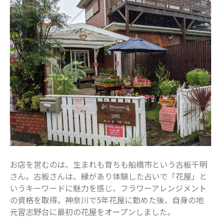
表示できるコメントはありません。
アーカイブ
2025年11月
2025年7月
2025年6月
2025年5月
2025年4月
2025年3月
2025年2月
2025年1月
2024年12月
お店を営むのは、生まれも育ちも船橋市という古板千明
2024年10月
さん。古板さんは、縁があり体験した占いで「花屋」と
2024年8月
いうキーワードに魅力を感じ、フラワーアレンジメント
の資格を取得。神奈川で5年花屋に勤めた後、自身の地
2024年7月
元習志野台に最初の花屋をオープンしました。
2024年6月