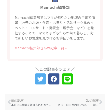
Mamachi編集部
Mamachi編集部ではママが知りたい地域の子育て情
報（地元のお店・食育・お祭り・活動サークルのイ
ベント・コンサート・発表会・展示会…など）を発
信することで、ママと子どもたちが街で暮らし、街
で新しいお友達を見つけるお手伝いをします。
Mamachi編集部さんの記事一覧 »
＼この記事をシェア／
前の記事
次の記事
本町に発酵素を取り入れたお弁当の店「＋naturi」17日オープン！腸をきれいにする手作り弁当♪
＃16 自由度の高い造りで、新しいライフスタイルにも対応できる！積水ハウス「イズ・ロイエ」