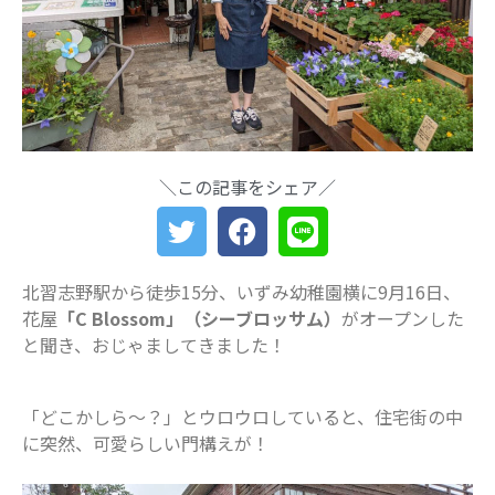
船橋・前原に一時預かり保育施設
「prayers（プレイヤーズ）」オープ
ン♪ママ・パパの心にゆとりを届ける
新スポット
ららぽーとTOKYO-BAY 北館リニュー
アル ますます子連れにやさしい場所
に
＼この記事をシェア／
災害時に“わが子を守る準備”を。海神
町南のLintos café×glico赤ちゃん向け
防災セミナー開催
【船橋の注目ママ】競技歴わずか1年
で優勝を果たしたママリフター きっ
北習志野駅から徒歩15分、いずみ幼稚園横に9月16日、
かけは産後ダイエット
花屋
「C Blossom」（シーブロッサム）
がオープンした
女性の自由な働き方を求めて…「子育
と聞き、おじゃましてきました！
てと仕事の両立」の実現を目指す米粉
ワッフルクレープ「+naturi」（プラス
ナチュリ）
「どこかしら～？」とウロウロしていると、住宅街の中
に突然、可愛らしい門構えが！
最近のコメント