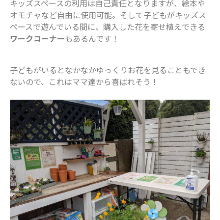
キッズスペースの利用は自己責任となりますが、絵本や
2021年11月
オモチャなど自由に使用可能。そして子どもがキッズス
2021年10月
ペースで遊んでいる間に、購入した花を寄せ植えできる
2021年9月
ワークコーナー
もあるんです！
2021年8月
2021年7月
子どもがいるとなかなかゆっくりお花を見ることもでき
2021年6月
ないので、これはママ達から喜ばれそう！
2021年5月
2021年4月
2021年3月
2021年2月
2021年1月
2020年12月
2020年11月
2020年10月
2020年9月
2020年8月