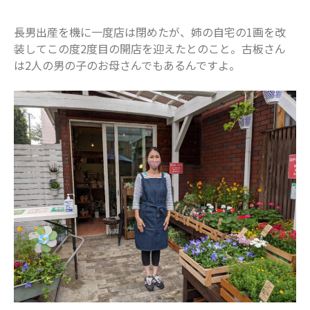
2024年5月
長男出産を機に一度店は閉めたが、姉の自宅の1画を改
2024年4月
装してこの度2度目の開店を迎えたとのこと。古板さん
2024年3月
は2人の男の子のお母さんでもあるんですよ。
2024年2月
2024年1月
2023年12月
2023年11月
2023年10月
2023年9月
2023年8月
2023年7月
2023年6月
2023年5月
2023年4月
2023年3月