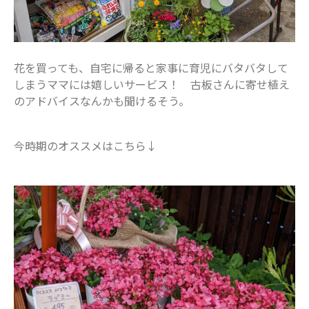
2020年7月
2020年6月
2020年5月
花を買っても、自宅に帰ると家事に育児にバタバタして
2020年4月
しまうママには嬉しいサービス！ 古板さんに寄せ植え
のアドバイスなんかも聞けるそう。
2020年3月
2020年2月
2020年1月
今時期のオススメはこちら↓
2019年12月
2019年11月
2019年10月
2019年9月
2019年8月
2019年7月
2019年6月
2019年5月