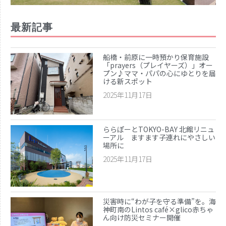
最新記事
船橋・前原に一時預かり保育施設
「prayers（プレイヤーズ）」オー
プン♪ママ・パパの心にゆとりを届
ける新スポット
2025年11月17日
ららぽーとTOKYO-BAY 北館リニュ
ーアル ますます子連れにやさしい
場所に
2025年11月17日
災害時に“わが子を守る準備”を。海
神町南のLintos café×glico赤ちゃ
ん向け防災セミナー開催