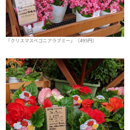
2019年4月
2019年3月
カテゴリー
お仕事
「クリスマスベゴニアラブミー」（495円）
イベント
住まい
地域のお店
妊娠・出産
子どもの福祉（発達障がい・知的障が
い）
家事・生活術
病院・医療
美容・ファッション
習い事