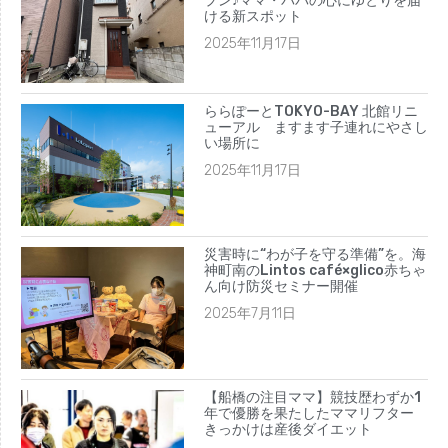
2025年1月
プン♪ママ・パパの心にゆとりを届
ける新スポット
2024年12月
2025年11月17日
2024年10月
2024年8月
ららぽーとTOKYO-BAY 北館リニ
2024年7月
ューアル ますます子連れにやさし
い場所に
2024年6月
2025年11月17日
2024年5月
2024年4月
2024年3月
災害時に“わが子を守る準備”を。海
2024年2月
神町南のLintos café×glico赤ちゃ
ん向け防災セミナー開催
2024年1月
2025年7月11日
2023年12月
2023年11月
2023年10月
【船橋の注目ママ】競技歴わずか1
2023年9月
年で優勝を果たしたママリフター
きっかけは産後ダイエット
2023年8月