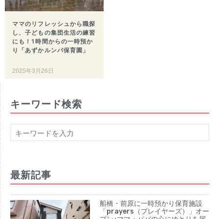
【船橋の注目ママ】競技歴わずか1年
で優勝を果たしたママリフター きっ
ママのリフレッシュから職探
かけは産後ダイエット
し、子どもの集団生活の練習
にも！1時間からの一時預か
女性の自由な働き方を求めて…「子育
り「あずかルンバ保育園」
てと仕事の両立」の実現を目指す米粉
ワッフルクレープ「+naturi」（プラス
2025年3月26日
ナチュリ）
最近のコメント
表示できるコメントはありません。
キーワード検索
アーカイブ
2025年11月
2025年7月
2025年6月
2025年5月
最新記事
2025年4月
2025年3月
船橋・前原に一時預かり保育施設
2025年2月
「prayers（プレイヤーズ）」オー