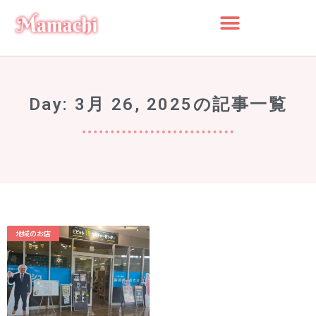
検索
Day: 3月 26, 2025の記事一覧
検
索
最近の投稿
船橋・前原に一時預かり保育施設
「prayers（プレイヤーズ）」オープ
ン♪ママ・パパの心にゆとりを届ける
新スポット
ららぽーとTOKYO-BAY 北館リニュー
地域のお店
アル ますます子連れにやさしい場所
に
災害時に“わが子を守る準備”を。海神
町南のLintos café×glico赤ちゃん向け
防災セミナー開催