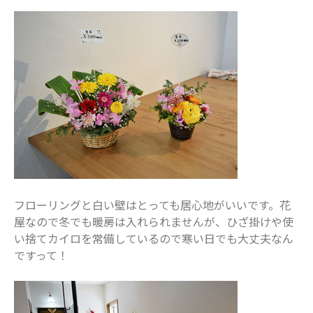
2020年7月
2020年6月
2020年5月
2020年4月
2020年3月
2020年2月
2020年1月
2019年12月
2019年11月
2019年10月
フローリングと白い壁はとっても居心地がいいです。花
2019年9月
屋なので冬でも暖房は入れられませんが、ひざ掛けや使
2019年8月
い捨てカイロを常備しているので寒い日でも大丈夫なん
ですって！
2019年7月
2019年6月
2019年5月