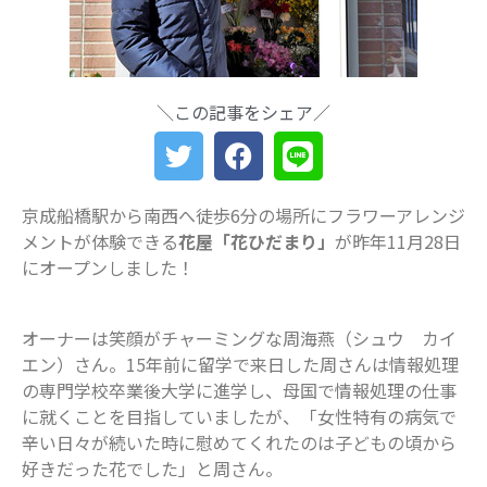
「prayers（プレイヤーズ）」オープ
ン♪ママ・パパの心にゆとりを届ける
新スポット
ららぽーとTOKYO-BAY 北館リニュー
＼この記事をシェア／
アル ますます子連れにやさしい場所
に
災害時に“わが子を守る準備”を。海神
町南のLintos café×glico赤ちゃん向け
防災セミナー開催
京成船橋駅から南西へ徒歩6分の場所にフラワーアレンジ
メントが体験できる
花屋「花ひだまり」
が昨年11月28日
【船橋の注目ママ】競技歴わずか1年
にオープンしました！
で優勝を果たしたママリフター きっ
かけは産後ダイエット
女性の自由な働き方を求めて…「子育
オーナーは笑顔がチャーミングな周海燕（シュウ カイ
てと仕事の両立」の実現を目指す米粉
エン）さん。15年前に留学で来日した周さんは情報処理
ワッフルクレープ「+naturi」（プラス
ナチュリ）
の専門学校卒業後大学に進学し、母国で情報処理の仕事
に就くことを目指していましたが、「女性特有の病気で
最近のコメント
辛い日々が続いた時に慰めてくれたのは子どもの頃から
好きだった花でした」と周さん。
表示できるコメントはありません。