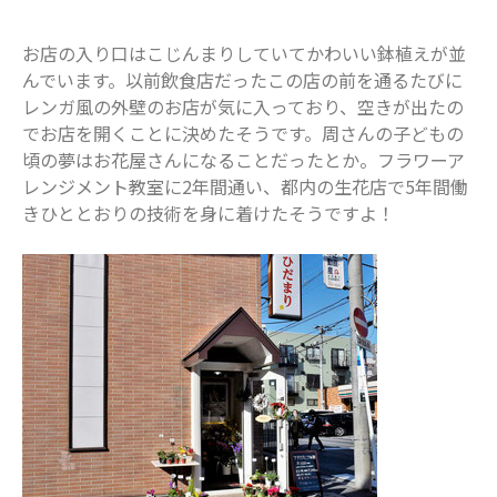
アーカイブ
お店の入り口はこじんまりしていてかわいい鉢植えが並
2025年11月
んでいます。以前飲食店だったこの店の前を通るたびに
レンガ風の外壁のお店が気に入っており、空きが出たの
2025年7月
でお店を開くことに決めたそうです。周さんの子どもの
2025年6月
頃の夢はお花屋さんになることだったとか。フラワーア
2025年5月
レンジメント教室に2年間通い、都内の生花店で5年間働
2025年4月
きひととおりの技術を身に着けたそうですよ！
2025年3月
2025年2月
2025年1月
2024年12月
2024年10月
2024年8月
2024年7月
2024年6月
2024年5月