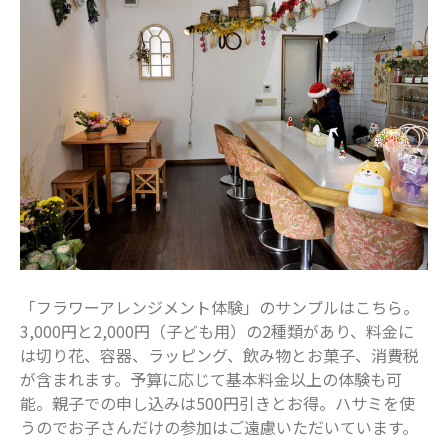
2021年10月
2021年9月
2021年8月
2021年7月
2021年6月
2021年5月
2021年4月
2021年3月
2021年2月
2021年1月
「フラワーアレンジメント体験」のサンプルはこちら。
2020年12月
3,000円と2,000円（子ども用）の2種類があり、料金に
2020年11月
は切り花、容器、ラッピング、飲み物とお菓子、消費税
2020年10月
が含まれます。予算に応じて基本料金以上の体験も可
2020年9月
能。親子での申し込みは500円引きとお得。ハサミを使
うのでお子さんだけの参加はご遠慮いただいています。
2020年8月