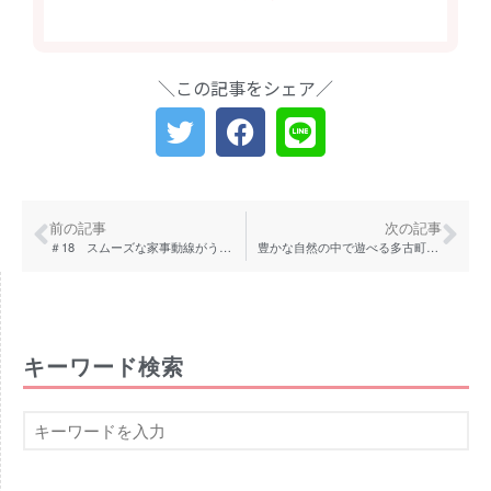
＼この記事をシェア／
前の記事
次の記事
＃18 スムーズな家事動線がうれしい、住友林業のFUNABASHI MODEL
豊かな自然の中で遊べる多古町の子育てサロン「わたことり」、古民家を改装したママと子どもの為の遊び場
キーワード検索