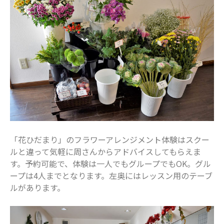
2023年1月
2022年12月
2022年11月
2022年10月
2022年9月
2022年8月
2022年7月
2022年6月
2022年5月
「花ひだまり」のフラワーアレンジメント体験はスクー
2022年4月
ルと違って気軽に周さんからアドバイスしてもらえま
2022年3月
す。予約可能で、体験は一人でもグループでもOK。グル
2022年2月
ープは4人までとなります。左奥にはレッスン用のテーブ
ルがあります。
2022年1月
2021年12月
2021年11月