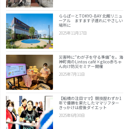
ららぽーとTOKYO-BAY 北館リニュ
ーアル ますます子連れにやさしい
場所に
2025年11月17日
災害時に“わが子を守る準備”を。海
神町南のLintos café×glico赤ちゃ
ん向け防災セミナー開催
2025年7月11日
【船橋の注目ママ】競技歴わずか1
年で優勝を果たしたママリフター
きっかけは産後ダイエット
2025年6月30日