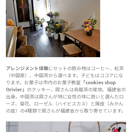
2019年4月
2019年3月
カテゴリー
お仕事
イベント
住まい
地域のお店
アレンジメント体験
にセットの飲み物はコーヒー、紅茶
妊娠・出産
（中国産）、中国茶から選べます。子どもはココアにな
子どもの福祉（発達障がい・知的障が
ります。お菓子は市内のお菓子教室
「cookies shop
い）
Orivier」
のクッキー。周さんは烏龍茶の産地、福建省の
家事・生活術
出身。中国茶は周さんが特に女性の体に良いと選んだロ
病院・医療
ーズ、菊花、ローゼル（ハイビスカス）と陳皮（みかん
の皮）の4種類で周さんが福建省から取り寄せています。
美容・ファッション
習い事
船橋で活躍するママ