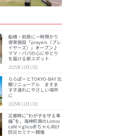
災害時に“わが子を守る準備”を。海神
町南のLintos café×glico赤ちゃん向け
防災セミナー開催
【船橋の注目ママ】競技歴わずか1年
で優勝を果たしたママリフター きっ
船橋・前原に一時預かり
かけは産後ダイエット
保育施設「prayers（プレ
イヤーズ）」オープン♪
女性の自由な働き方を求めて…「子育
ママ・パパの心にゆとり
てと仕事の両立」の実現を目指す米粉
を届ける新スポット
ワッフルクレープ「+naturi」（プラス
ナチュリ）
2025年11月17日
ららぽーとTOKYO-BAY 北
最近のコメント
館リニューアル ますま
す子連れにやさしい場所
表示できるコメントはありません。
に
アーカイブ
2025年11月17日
災害時に“わが子を守る準
2025年11月
備”を。海神町南のLintos
2025年7月
café×glico赤ちゃん向け
防災セミナー開催
2025年6月