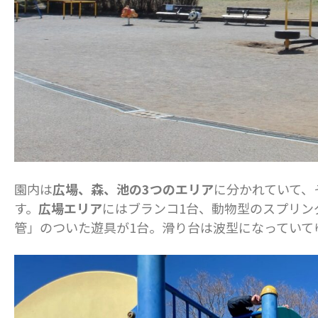
園内は
広場、森、池の3つのエリア
に分かれていて、
す。
広場エリア
にはブランコ1台、動物型のスプリン
管」のついた遊具が1台。滑り台は波型になっていて