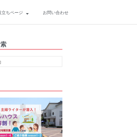
役立ちページ
お問い合わせ
検索
検索
検
索
最近の投稿
船橋・前原に一時預かり保育施設
「prayers（プレイヤーズ）」オープ
ン♪ママ・パパの心にゆとりを届ける
新スポット
ららぽーとTOKYO-BAY 北館リニュー
アル ますます子連れにやさしい場所
に