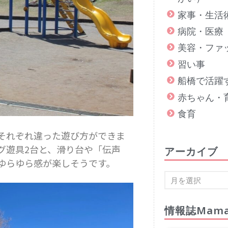
家事・生活
病院・医療
美容・ファ
習い事
船橋で活躍
赤ちゃん・
食育
それぞれ違った遊び方ができま
グ遊具2台と、滑り台や「伝声
アーカイブ
ゆらゆら感が楽しそうです。
情報誌Mama