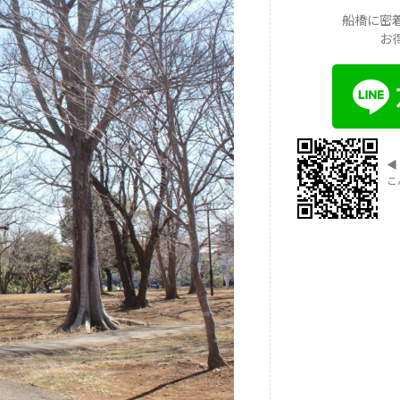
船橋に密
お
◀︎
こ