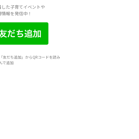
イベント
着した子育てイベントや
得情報を発信中！
住まい
地域のお店
妊娠・出産
子どもの福祉（発達障がい・知的障が
い）
「友だち追加」からQRコードを読み
家事・生活術
んで追加
病院・医療
美容・ファッション
習い事
船橋で活躍するママ
赤ちゃん・育児
食育