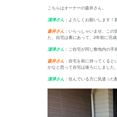
こちらはオーナーの森井さん。
濵津さん
：よろしくお願いします！
森井さん
：いらっしゃいませ。この賃
た。自宅は裏にあって、2年前に完
濵津さん
：ご自宅が同じ敷地内の手
森井さん
：自宅を前に持ってくると
かなと思って自宅は後ろにしました
濵津さん
：住んでいる方に気遣った