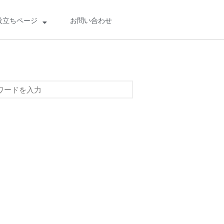
役立ちページ
お問い合わせ
検索
検
索
最近の投稿
船橋・前原に一時預かり保育施設
「prayers（プレイヤーズ）」オープ
ン♪ママ・パパの心にゆとりを届ける
新スポット
ららぽーとTOKYO-BAY 北館リニュー
アル ますます子連れにやさしい場所
に