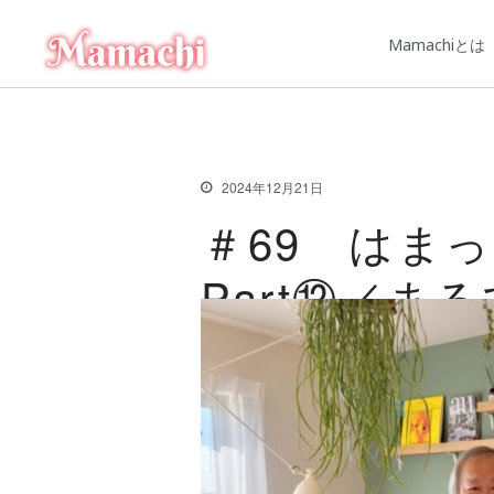
Mamachiとは
2024年12月21日
＃69 はま
Part⑫／ま
地いい暮らし
住宅「シャー