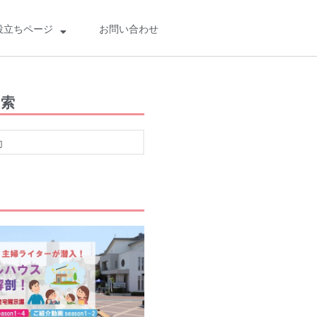
役立ちページ
お問い合わせ
検索
検索
検
索
最近の投稿
船橋・前原に一時預かり保育施設
「prayers（プレイヤーズ）」オープ
ン♪ママ・パパの心にゆとりを届ける
新スポット
ららぽーとTOKYO-BAY 北館リニュー
アル ますます子連れにやさしい場所
に