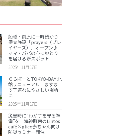
災害時に“わが子を守る準備”を。海神
町南のLintos café×glico赤ちゃん向け
防災セミナー開催
【船橋の注目ママ】競技歴わずか1年
で優勝を果たしたママリフター きっ
船橋・前原に一時預かり
かけは産後ダイエット
保育施設「prayers（プレ
イヤーズ）」オープン♪
女性の自由な働き方を求めて…「子育
ママ・パパの心にゆとり
てと仕事の両立」の実現を目指す米粉
を届ける新スポット
ワッフルクレープ「+naturi」（プラス
ナチュリ）
2025年11月17日
ららぽーとTOKYO-BAY 北
最近のコメント
館リニューアル ますま
す子連れにやさしい場所
表示できるコメントはありません。
に
アーカイブ
2025年11月17日
災害時に“わが子を守る準
2025年11月
備”を。海神町南のLintos
2025年7月
café×glico赤ちゃん向け
防災セミナー開催
2025年6月