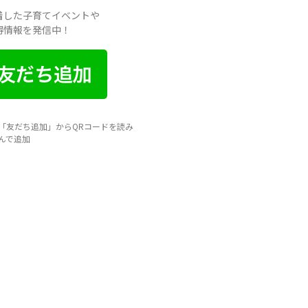
イベント
着した子育てイベントや
得情報を発信中！
住まい
地域のお店
妊娠・出産
子どもの福祉（発達障がい・知的障が
い）
「友だち追加」からQRコードを読み
家事・生活術
んで追加
病院・医療
美容・ファッション
習い事
船橋で活躍するママ
赤ちゃん・育児
食育