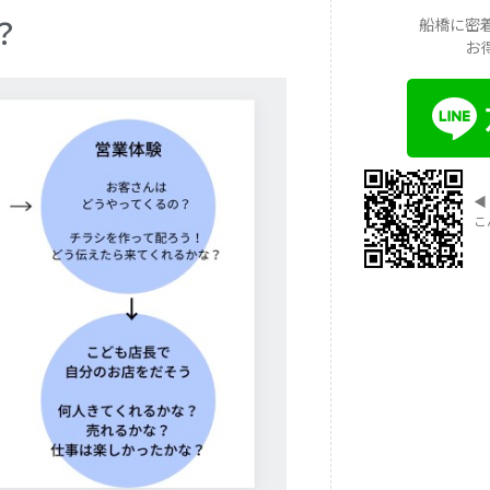
？
船橋に密
お
◀︎
こ