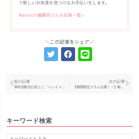
で新しいお友達を見つけるお手伝いをします。
Mamachi編集部さんの記事一覧 »
＼この記事をシェア／
前の記事
次の記事
津田沼駅北口近くに「ハンドメイド雑貨のお店・ふるれっと」、作家100人ほどのハンドメイド作品が並ぶ
【期間限定コラム公開！！】船橋総合住宅展示場42周年特別プレゼント企画 ガラス・北欧インテリア雑貨販売 「SWEDEN GRACE」オーナーの川上麻衣子さんにインタビュー！！
キーワード検索