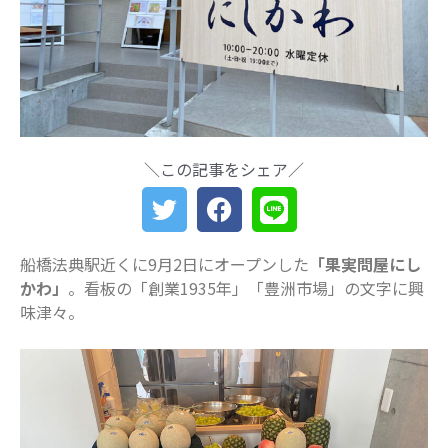
船橋・前原に一時預かり保育施設
「prayers（プレイヤーズ）」オープ
ン♪ママ・パパの心にゆとりを届ける
新スポット
ららぽーとTOKYO-BAY 北館リニュー
アル ますます子連れにやさしい場所
に
＼この記事をシェア／
災害時に“わが子を守る準備”を。海神
町南のLintos café×glico赤ちゃん向け
防災セミナー開催
【船橋の注目ママ】競技歴わずか1年
船橋法典駅近くに9月2日にオープンした
「果実問屋にし
で優勝を果たしたママリフター きっ
かわ」
。看板の「創業1935年」「豊洲市場」の文字に興
かけは産後ダイエット
味津々。
女性の自由な働き方を求めて…「子育
てと仕事の両立」の実現を目指す米粉
ワッフルクレープ「+naturi」（プラス
ナチュリ）
最近のコメント