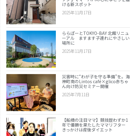
ける新スポット
2025年11月17日
ららぽーとTOKYO-BAY 北館リニュ
ーアル ますます子連れにやさしい
場所に
2025年11月17日
災害時に“わが子を守る準備”を。海
神町南のLintos café×glico赤ちゃ
ん向け防災セミナー開催
2025年7月11日
【船橋の注目ママ】競技歴わずか1
年で優勝を果たしたママリフター
きっかけは産後ダイエット