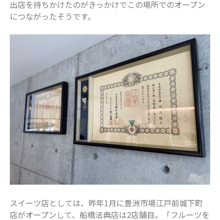
出店を持ちかけたのがきっかけでこの場所でのオープン
2024年5月
につながったそうです。
2024年4月
2024年3月
2024年2月
2024年1月
2023年12月
2023年11月
2023年10月
2023年9月
2023年8月
2023年7月
2023年6月
2023年5月
2023年4月
スイーツ店としては、昨年1月に豊洲市場江戸前城下町
店がオープンして、船橋法典店は2店舗目。「フルーツを
2023年3月