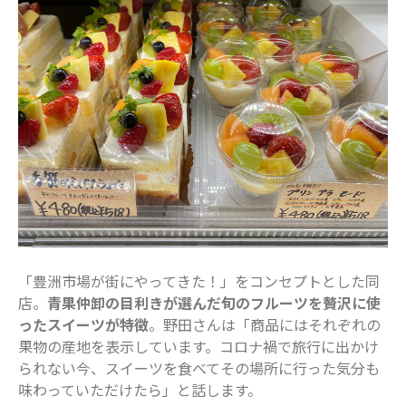
船橋で活躍するママ
赤ちゃん・育児
食育
「豊洲市場が街にやってきた！」をコンセプトとした同
店。
青果仲卸の目利きが選んだ旬のフルーツを贅沢に使
ったスイーツが特徴
。野田さんは「商品にはそれぞれの
果物の産地を表示しています。コロナ禍で旅行に出かけ
られない今、スイーツを食べてその場所に行った気分も
味わっていただけたら」と話します。