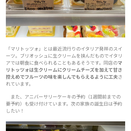
2019年4月
2019年3月
カテゴリー
お仕事
「マリトッツォ」とは最近流行りのイタリア発祥のスイ
イベント
ーツ。ブリオッシュに生クリームを挟んだものでイタリ
住まい
アでは朝食に食べられることもあるそうです。同店の
マ
地域のお店
リトッツォは生クリームにクリームチーズを加えて甘さ
控えめでフルーツの味を楽しんでもらえるように工夫
さ
妊娠・出産
れています。
子どもの福祉（発達障がい・知的障が
い）
また、アニバーサリーケーキの予約（1週間前までの
家事・生活術
要予約）も受け付けています。次の家族の誕生日は予約
病院・医療
したい！
美容・ファッション
習い事