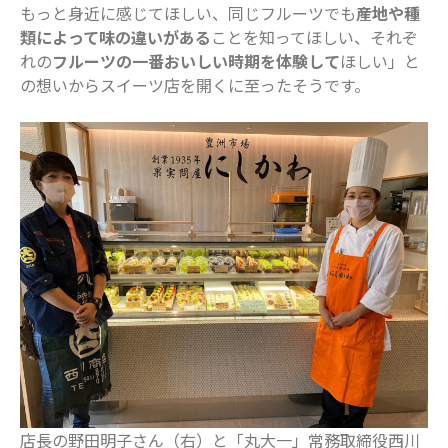
もっと身近に感じてほしい、同じフルーツでも
産地や種
2023年2月
類によって味の違いがある
ことを知ってほしい、それぞ
2023年1月
れの
フルーツの一番おいしい時期を体験して
ほしい」と
2022年12月
の想いからスイーツ店を開くに至ったそうです。
2022年11月
2022年10月
2022年9月
2022年8月
2022年7月
2022年6月
2022年5月
2022年4月
2022年3月
2022年2月
2022年1月
2021年12月
店長の野田明子さん（右）と「丸大一」常務取締役西川