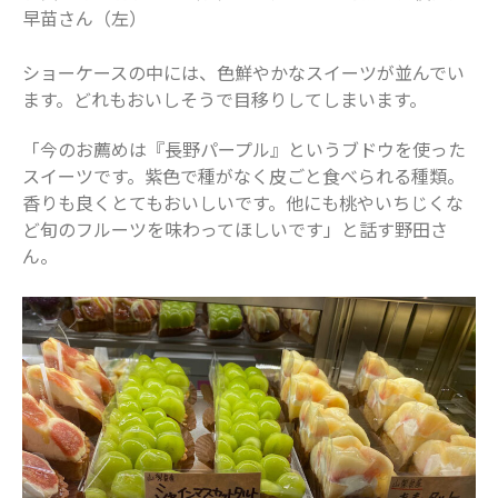
2021年11月
早苗さん（左）
2021年10月
ショーケースの中には、色鮮やかなスイーツが並んでい
2021年9月
ます。どれもおいしそうで目移りしてしまいます。
2021年8月
2021年7月
「今のお薦めは『長野パープル』というブドウを使った
スイーツです。紫色で種がなく皮ごと食べられる種類。
2021年6月
香りも良くとてもおいしいです。他にも桃やいちじくな
2021年5月
ど旬のフルーツを味わってほしいです」と話す野田さ
2021年4月
ん。
2021年3月
2021年2月
2021年1月
2020年12月
2020年11月
2020年10月
2020年9月