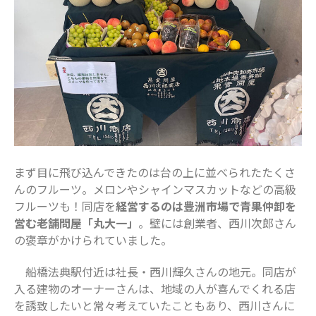
表示できるコメントはありません。
アーカイブ
2025年11月
2025年7月
2025年6月
2025年5月
2025年4月
2025年3月
まず目に飛び込んできたのは台の上に並べられたたくさ
2025年2月
んのフルーツ。メロンやシャインマスカットなどの高級
フルーツも！同店を
経営するのは豊洲市場で青果仲卸を
2025年1月
営む老舗問屋「丸大一」
。壁には創業者、西川次郎さん
2024年12月
の褒章がかけられていました。
2024年10月
船橋法典駅付近は社長・西川輝久さんの地元。同店が
2024年8月
入る建物のオーナーさんは、地域の人が喜んでくれる店
2024年7月
を誘致したいと常々考えていたこともあり、西川さんに
2024年6月