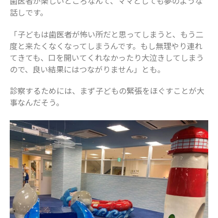
歯医者が楽しいところなんて、ママとしても夢のような
話しです。
2019年4月
2019年3月
「子どもは歯医者が怖い所だと思ってしまうと、もう二
度と来たくなくなってしまうんです。もし無理やり連れ
カテゴリー
てきても、口を開いてくれなかったり大泣きしてしまう
ので、良い結果にはつながりません」とも。
お仕事
イベント
診察するためには、まず子どもの緊張をほぐすことが大
住まい
事なんだそう。
地域のお店
妊娠・出産
子どもの福祉（発達障がい・知的障が
い）
家事・生活術
病院・医療
美容・ファッション
習い事