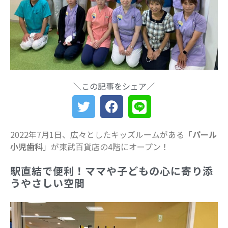
船橋・前原に一時預かり保育施設
「prayers（プレイヤーズ）」オープ
ン♪ママ・パパの心にゆとりを届ける
新スポット
ららぽーとTOKYO-BAY 北館リニュー
アル ますます子連れにやさしい場所
に
＼この記事をシェア／
災害時に“わが子を守る準備”を。海神
町南のLintos café×glico赤ちゃん向け
防災セミナー開催
【船橋の注目ママ】競技歴わずか1年
2022年7月1日、広々としたキッズルームがある「
パール
で優勝を果たしたママリフター きっ
小児歯科
」が東武百貨店の4階にオープン！
かけは産後ダイエット
女性の自由な働き方を求めて…「子育
駅直結で便利！ママや子どもの心に寄り添
てと仕事の両立」の実現を目指す米粉
うやさしい空間
ワッフルクレープ「+naturi」（プラス
ナチュリ）
最近のコメント