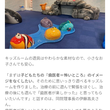
2020年8月
2020年7月
2020年6月
2020年5月
2020年4月
2020年3月
2020年2月
2020年1月
キッズルームの遊具はやわらかな素材なので、小さなお
2019年12月
子さんでも安心。
2019年11月
2019年10月
「まずは
子どもたちの『歯医者＝怖いところ』のイメー
ジをなくしたい
。そのために思いっきり遊べるキッズル
2019年9月
ームを作りました。治療の前に遊んで緊張をほぐし、治
2019年8月
療の後にも遊んで『歯医者が楽しかった』と思ってもら
2019年7月
いたいんです」と話すのは、同院理事長の伊藤高夫さ
2019年6月
ん。
2019年5月