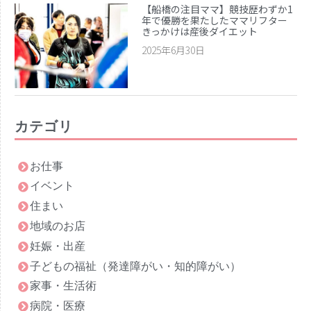
【船橋の注目ママ】競技歴わずか1
年で優勝を果たしたママリフター
きっかけは産後ダイエット
2025年6月30日
カテゴリ
お仕事
イベント
住まい
地域のお店
妊娠・出産
子どもの福祉（発達障がい・知的障がい）
家事・生活術
病院・医療