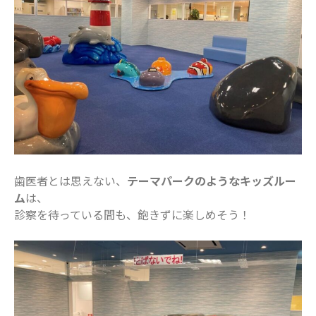
2021年11月
2021年10月
2021年9月
2021年8月
2021年7月
2021年6月
2021年5月
2021年4月
2021年3月
歯医者とは思えない、
テーマパークのようなキッズルー
2021年2月
ム
は、
診察を待っている間も、飽きずに楽しめそう！
2021年1月
2020年12月
2020年11月
2020年10月
2020年9月