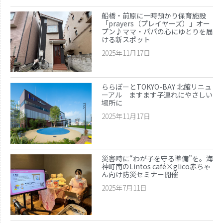
船橋・前原に一時預かり保育施設
「prayers（プレイヤーズ）」オー
プン♪ママ・パパの心にゆとりを届
ける新スポット
2025年11月17日
ららぽーとTOKYO-BAY 北館リニュ
ーアル ますます子連れにやさしい
場所に
2025年11月17日
災害時に“わが子を守る準備”を。海
神町南のLintos café×glico赤ちゃ
ん向け防災セミナー開催
2025年7月11日