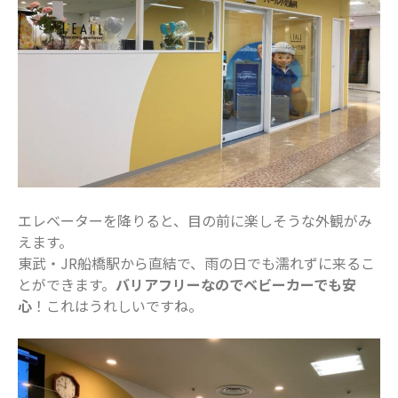
2024年5月
2024年4月
2024年3月
2024年2月
2024年1月
2023年12月
2023年11月
2023年10月
エレベーターを降りると、目の前に楽しそうな外観がみ
2023年9月
えます。
2023年8月
東武・JR船橋駅から直結で、雨の日でも濡れずに来るこ
とができます。
バリアフリーなのでベビーカーでも安
2023年7月
心
！これはうれしいですね。
2023年6月
2023年5月
2023年4月
2023年3月