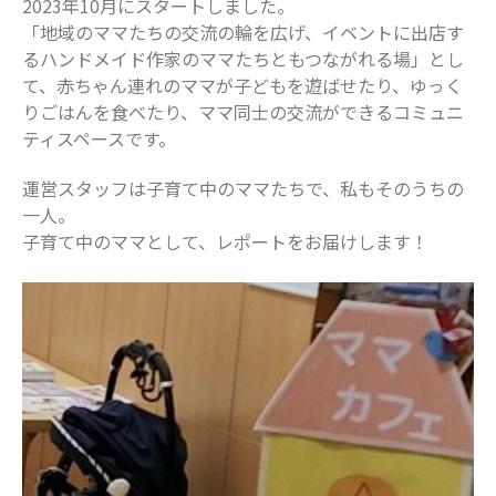
2023年10月にスタートしました。
「地域のママたちの交流の輪を広げ、イベントに出店す
表示できるコメントはありません。
るハンドメイド作家のママたちともつながれる場」とし
アーカイブ
て、赤ちゃん連れのママが子どもを遊ばせたり、ゆっく
りごはんを食べたり、ママ同士の交流ができるコミュニ
2025年11月
ティスペースです。
2025年7月
運営スタッフは子育て中のママたちで、私もそのうちの
2025年6月
一人。
2025年5月
子育て中のママとして、レポートをお届けします！
2025年4月
2025年3月
2025年2月
2025年1月
2024年12月
2024年10月
2024年8月
2024年7月