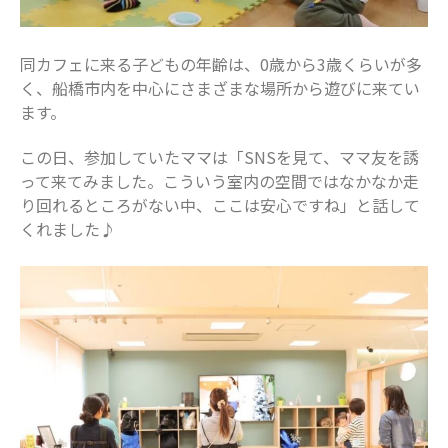
2019年5月
2019年4月
同カフェに来る子どもの年齢は、0歳から3歳くらいが多
2019年3月
く、船橋市内を中心にさまざまな場所から遊びに来てい
ます。
カテゴリー
この日、参加していたママは「SNSを見て、ママ友を誘
お仕事
って来てみました。こういう室内の空間ではなかなか走
イベント
り回れるところがない中、ここは安心ですね」と話して
住まい
くれました♪
地域のお店
妊娠・出産
子どもの福祉（発達障がい・知的障が
い）
家事・生活術
病院・医療
美容・ファッション