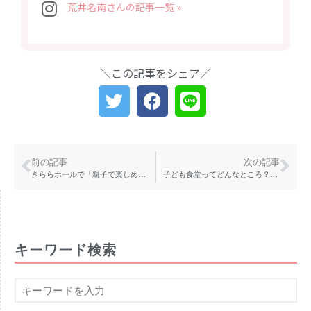
荒井名南さんの記事一覧 »
＼この記事をシェア／
前の記事
次の記事
きららホールで「親子で楽しめるJAZZコンサート」開催へ。ママ演奏家が「生演奏を楽しんで♪」
子ども食堂ってどんなところ？夏見のおうち子ども食堂が主催する「防災ワークショップ」に行ってみた！
キーワード検索