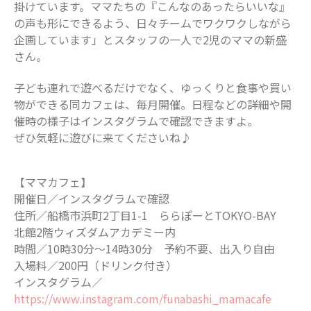
掛けています。ママたちの『こんなのあったらいいな』
の声も形にできるよう、日々チームでワクワクしながら
企画しています」とスタッフの一人で2児のママの新盛
さん。
子ども連れで遊べるだけでなく、ゆっくりと食事や買い
物ができる同カフェは、毎月開催。日程などの詳細や開
催時の様子はインスタグラムで確認できますよ。
ぜひ気軽に遊びに来てくださいね♪
【ママカフェ】
開催日／インスタグラムで確認
住所／船橋市浜町2丁目1-1 ららぽーとTOKYO-BAY
北館2階ウィズダムアカデミー内
時間／10時30分～14時30分 予約不要、出入り自由
入場料／200円（ドリンク付き）
インスタグラム／
https://www.instagram.com/funabashi_mamacafe