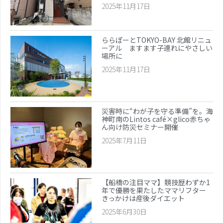
2025年11月17日
ららぽーとTOKYO-BAY 北館リニュ
ーアル ますます子連れにやさしい
場所に
2025年11月17日
災害時に“わが子を守る準備”を。海
神町南のLintos café×glico赤ちゃ
ん向け防災セミナー開催
2025年7月11日
【船橋の注目ママ】競技歴わずか1
年で優勝を果たしたママリフター
きっかけは産後ダイエット
2025年6月30日