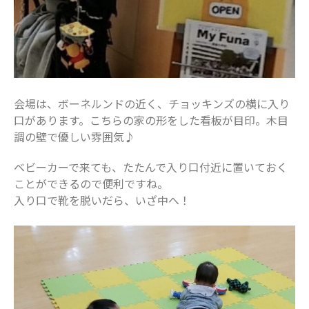
2024年6月
2024年5月
2024年4月
2024年3月
2024年2月
会場は、ボーネルンドの近く、チョッキンズの横に入り
2024年1月
口があります。こちらの家の形をした看板が目印。木目
2023年12月
調の壁で優しい雰囲気♪
2023年11月
ベビーカーで来ても、たたんで入り口付近に置いておく
2023年10月
ことができるので便利ですね。
2023年9月
入り口で靴を脱いだら、いざ中へ！
2023年8月
2023年7月
2023年6月
2023年5月
2023年4月