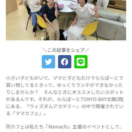
最近の投稿
船橋・前原に一時預かり保育施設
「prayers（プレイヤーズ）」オープ
ン♪ママ・パパの心にゆとりを届ける
新スポット
ららぽーとTOKYO-BAY 北館リニュー
アル ますます子連れにやさしい場所
＼この記事をシェア／
に
災害時に“わが子を守る準備”を。海神
町南のLintos café×glico赤ちゃん向け
防災セミナー開催
小さい子どもがいて、ママと子どもだけでららぽーとで
【船橋の注目ママ】競技歴わずか1年
買い物してるときって、ゆっくりランチができなかった
で優勝を果たしたママリフター きっ
かけは産後ダイエット
りしませんか？ そんなときにオススメしたいスポット
があるんです。それが、ららぽーとTOKYO-BAY北館2階
女性の自由な働き方を求めて…「子育
にある、「ウィズダムアカデミー」の中で開催されてい
てと仕事の両立」の実現を目指す米粉
ワッフルクレープ「+naturi」（プラス
る「ママカフェ」。
ナチュリ）
同カフェは私たち「Mamachi」主催のイベントとして、
最近のコメント