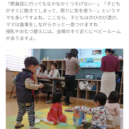
「飲食店に行ってもなかなかくつろげない…」「子ども
2020年8月
がすぐに飽きてしまって、周りに気を使う…」というマ
2020年7月
マも多いですよね。ここなら、子どもはのびのび遊び、
ママは食事をしながらホッと一息つけますね＾＾
2020年6月
授乳やおむつ替えには、会場のすぐ近くにベビールーム
2020年5月
がありますよ。
2020年4月
2020年3月
2020年2月
2020年1月
2019年12月
2019年11月
2019年10月
2019年9月
2019年8月
2019年7月
2019年6月