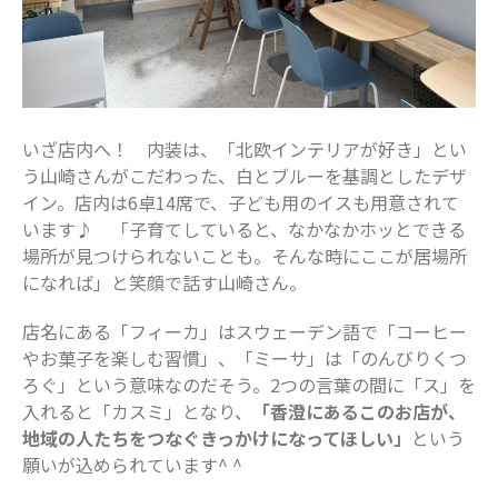
2022年1月
2021年12月
2021年11月
2021年10月
2021年9月
いざ店内へ！ 内装は、「北欧インテリアが好き」とい
2021年8月
う山崎さんがこだわった、白とブルーを基調としたデザ
イン。店内は6卓14席で、子ども用のイスも用意されて
2021年7月
います♪ 「子育てしていると、なかなかホッとできる
2021年6月
場所が見つけられないことも。そんな時にここが居場所
2021年5月
になれば」と笑顔で話す山崎さん。
2021年4月
店名にある「フィーカ」はスウェーデン語で「コーヒー
2021年3月
やお菓子を楽しむ習慣」、「ミーサ」は「のんびりくつ
2021年2月
ろぐ」という意味なのだそう。2つの言葉の間に「ス」を
2021年1月
入れると「カスミ」となり、
「香澄にあるこのお店が、
2020年12月
地域の人たちをつなぐきっかけになってほしい」
という
願いが込められています^ ^
2020年11月
2020年10月