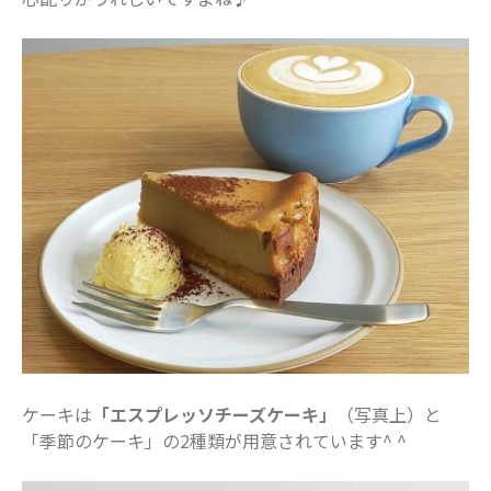
2019年6月
2019年5月
2019年4月
2019年3月
カテゴリー
お仕事
イベント
住まい
地域のお店
妊娠・出産
子どもの福祉（発達障がい・知的障が
い）
ケーキは
「エスプレッソチーズケーキ」
（写真上）と
家事・生活術
「季節のケーキ」の2種類が用意されています^ ^
病院・医療