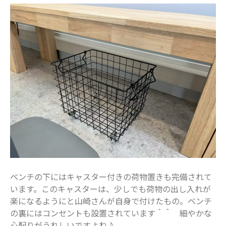
2020年9月
2020年8月
2020年7月
2020年6月
2020年5月
2020年4月
2020年3月
2020年2月
2020年1月
2019年12月
2019年11月
ベンチの下にはキャスター付きの荷物置きも完備されて
2019年10月
います。このキャスターは、少しでも荷物の出し入れが
2019年9月
楽になるようにと山崎さんが自身で付けたもの。ベンチ
2019年8月
の裏にはコンセントも設置されています＾＾ 細やかな
2019年7月
心配りがうれしいですよね♪