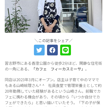
最近の投稿
船橋・前原に一時預かり保育施設
「prayers（プレイヤーズ）」オープ
ン♪ママ・パパの心にゆとりを届ける
新スポット
ららぽーとTOKYO-BAY 北館リニュー
＼この記事をシェア／
アル ますます子連れにやさしい場所
に
災害時に“わが子を守る準備”を。海神
町南のLintos café×glico赤ちゃん向け
習志野市にある香澄公園から徒歩2分ほど、閑静な住宅街
防災セミナー開催
の一角にある、
「カフェ フィーカスミーサ」
。
【船橋の注目ママ】競技歴わずか1年
で優勝を果たしたママリフター きっ
同店は2023年3月にオープン。店主は子育て中のママで
かけは産後ダイエット
もある山崎絵理さん^ ^ 社員食堂で管理栄養士として約
女性の自由な働き方を求めて…「子育
20年勤務していた経験があるという山崎さん。前職でカ
てと仕事の両立」の実現を目指す米粉
フェに携わる機会があり、その頃から「いつか自分でカ
ワッフルクレープ「+naturi」（プラス
フェができたら」と思い描いていたそう。「下の子が保
ナチュリ）