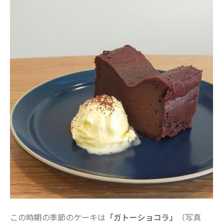
美容・ファッション
習い事
船橋で活躍するママ
赤ちゃん・育児
食育
この時期の季節のケーキは
「ガトーショコラ」
（写真