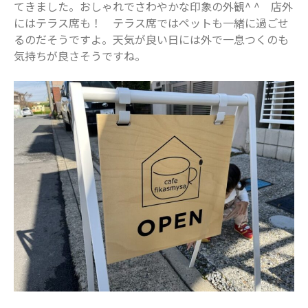
てきました。おしゃれでさわやかな印象の外観^ ^ 店外
2024年7月
にはテラス席も！ テラス席ではペットも一緒に過ごせ
2024年6月
るのだそうですよ。天気が良い日には外で一息つくのも
2024年5月
気持ちが良さそうですね。
2024年4月
2024年3月
2024年2月
2024年1月
2023年12月
2023年11月
2023年10月
2023年9月
2023年8月
2023年7月
2023年6月
2023年5月