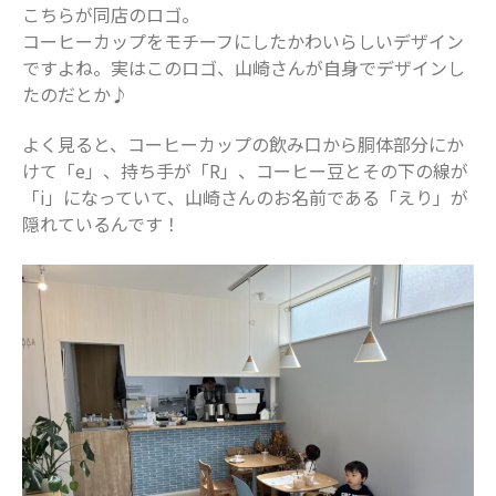
こちらが同店のロゴ。
2023年4月
コーヒーカップをモチーフにしたかわいらしいデザイン
2023年3月
ですよね。実はこのロゴ、山崎さんが自身でデザインし
2023年2月
たのだとか♪
2023年1月
よく見ると、コーヒーカップの飲み口から胴体部分にか
2022年12月
けて「e」、持ち手が「R」、コーヒー豆とその下の線が
2022年11月
「i」になっていて、山崎さんのお名前である「えり」が
2022年10月
隠れているんです！
2022年9月
2022年8月
2022年7月
2022年6月
2022年5月
2022年4月
2022年3月
2022年2月