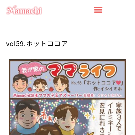
vol59.ホットココア
検索
検
索
最近の投稿
船橋・前原に一時預かり保育施設
「prayers（プレイヤーズ）」オープ
ン♪ママ・パパの心にゆとりを届ける
新スポット
ららぽーとTOKYO-BAY 北館リニュー
アル ますます子連れにやさしい場所
に