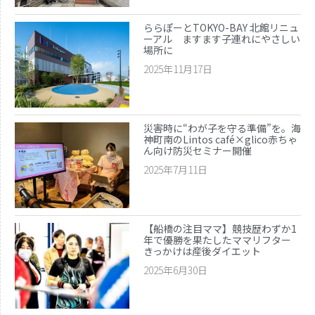
子どもの福祉（発達障がい・知的障が
ららぽーとTOKYO-BAY 北館リニュ
い）
ーアル ますます子連れにやさしい
家事・生活術
場所に
2025年11月17日
病院・医療
美容・ファッション
習い事
災害時に“わが子を守る準備”を。海
船橋で活躍するママ
神町南のLintos café×glico赤ちゃ
ん向け防災セミナー開催
赤ちゃん・育児
2025年7月11日
食育
【船橋の注目ママ】競技歴わずか1
年で優勝を果たしたママリフター
きっかけは産後ダイエット
2025年6月30日