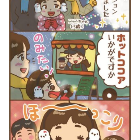
災害時に“わが子を守る準備”を。海神
町南のLintos café×glico赤ちゃん向け
防災セミナー開催
【船橋の注目ママ】競技歴わずか1年
で優勝を果たしたママリフター きっ
かけは産後ダイエット
女性の自由な働き方を求めて…「子育
てと仕事の両立」の実現を目指す米粉
ワッフルクレープ「+naturi」（プラス
ナチュリ）
最近のコメント
表示できるコメントはありません。
アーカイブ
2025年11月
2025年7月
2025年6月
2025年5月
2025年4月
2025年3月