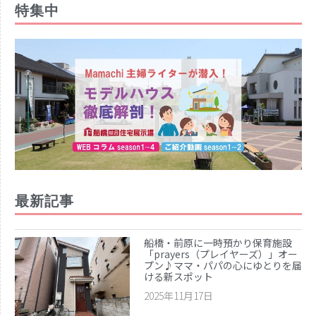
2019年12月
特集中
2019年11月
2019年10月
2019年9月
2019年8月
2019年7月
2019年6月
2019年5月
2019年4月
2019年3月
最新記事
カテゴリー
お仕事
船橋・前原に一時預かり保育施設
イベント
「prayers（プレイヤーズ）」オー
プン♪ママ・パパの心にゆとりを届
住まい
ける新スポット
地域のお店
2025年11月17日
妊娠・出産