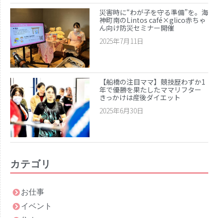
災害時に“わが子を守る準備”を。海
神町南のLintos café×glico赤ちゃ
ん向け防災セミナー開催
2025年7月11日
【船橋の注目ママ】競技歴わずか1
年で優勝を果たしたママリフター
きっかけは産後ダイエット
2025年6月30日
カテゴリ
お仕事
イベント