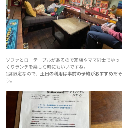
2020年10月
2020年9月
2020年8月
2020年7月
2020年6月
2020年5月
2020年4月
ソファとローテーブルがあるので家族やママ同士でゆっ
2020年3月
くりランチを楽しむ時にもいいですね。
2020年2月
1席限定なので、
土日の利用は事前の予約がおすすめ
だそ
2020年1月
う。
2019年12月
2019年11月
2019年10月
2019年9月
2019年8月