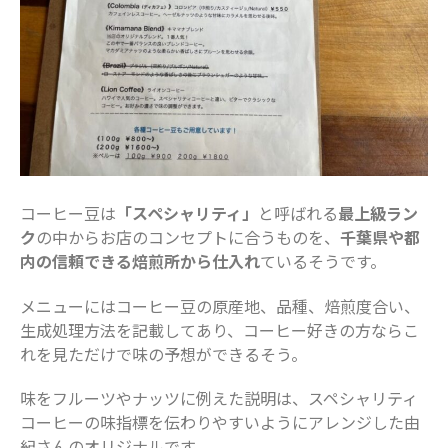
2019年7月
2019年6月
2019年5月
2019年4月
2019年3月
カテゴリー
お仕事
コーヒー豆は
「スペシャリティ」
と呼ばれる
最上級ラン
イベント
ク
の中からお店のコンセプトに合うものを、
千葉県や都
内の信頼できる焙煎所から仕入れ
ているそうです。
住まい
地域のお店
メニューにはコーヒー豆の原産地、品種、焙煎度合い、
妊娠・出産
生成処理方法を記載してあり、コーヒー好きの方ならこ
子どもの福祉（発達障がい・知的障が
れを見ただけで味の予想ができるそう。
い）
味をフルーツやナッツに例えた説明は、スペシャリティ
家事・生活術
コーヒーの味指標を伝わりやすいようにアレンジした由
病院・医療
紀さんのオリジナルです。