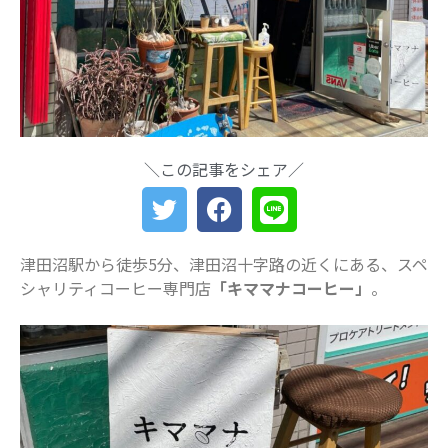
最近の投稿
船橋・前原に一時預かり保育施設
「prayers（プレイヤーズ）」オープ
ン♪ママ・パパの心にゆとりを届ける
新スポット
＼この記事をシェア／
ららぽーとTOKYO-BAY 北館リニュー
アル ますます子連れにやさしい場所
に
災害時に“わが子を守る準備”を。海神
町南のLintos café×glico赤ちゃん向け
津田沼駅から徒歩5分、津田沼十字路の近くにある、スペ
防災セミナー開催
シャリティコーヒー専門店
「キママナコーヒー」
。
【船橋の注目ママ】競技歴わずか1年
で優勝を果たしたママリフター きっ
かけは産後ダイエット
女性の自由な働き方を求めて…「子育
てと仕事の両立」の実現を目指す米粉
ワッフルクレープ「+naturi」（プラス
ナチュリ）