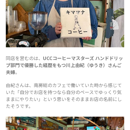
2024年7月
2024年6月
2024年5月
2024年4月
2024年3月
2024年2月
同店を営むのは、
UCCコーヒーマスターズ ハンドドリッ
2024年1月
プ部門で優勝した経歴をもつ川上由紀（ゆうき）さんご
2023年12月
夫婦
。
2023年11月
由紀さんは、南房総のカフェで働いていた時から感じて
2023年10月
いた「自分でお店を持つなら自分のペースでゆっくり気
2023年9月
ままにやりたい」という思いをそのままお店の名前にし
2023年8月
たそうです。
2023年7月
2023年6月
2023年5月