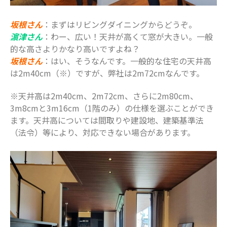
2022年2月
2022年1月
坂根さん
：まずはリビングダイニングからどうぞ。
2021年12月
濵津さん
：わー、広い！天井が高くて窓が大きい。一般
的な高さよりかなり高いですよね？
2021年11月
坂根さん
：はい、そうなんです。一般的な住宅の天井高
2021年10月
は2m40cm（※）ですが、弊社は2m72cmなんです。
2021年9月
2021年8月
※天井高は2m40cm、2m72cm、さらに2m80cm、
3m8cmと3m16cm（1階のみ）の仕様を選ぶことができ
2021年7月
ます。天井高については間取りや建設地、建築基準法
2021年6月
（法令）等により、対応できない場合があります。
2021年5月
2021年4月
2021年3月
2021年2月
2021年1月
2020年12月
2020年11月