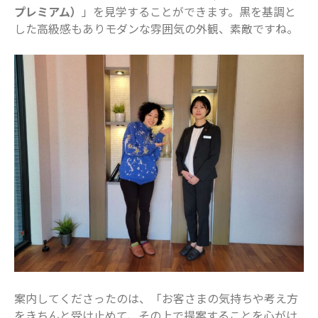
プレミアム）
」を見学することができます。黒を基調と
2024年8月
した高級感もありモダンな雰囲気の外観、素敵ですね。
2024年7月
2024年6月
2024年5月
2024年4月
2024年3月
2024年2月
2024年1月
2023年12月
2023年11月
2023年10月
2023年9月
2023年8月
2023年7月
案内してくださったのは、「お客さまの気持ちや考え方
2023年6月
をきちんと受け止めて、その上で提案することを心がけ