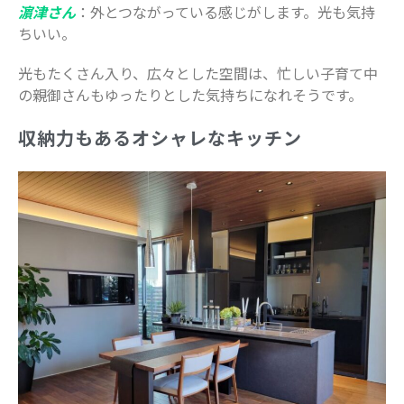
病院・医療
濵津さん
：外とつながっている感じがします。光も気持
美容・ファッション
ちいい。
習い事
光もたくさん入り、広々とした空間は、忙しい子育て中
船橋で活躍するママ
の親御さんもゆったりとした気持ちになれそうです。
赤ちゃん・育児
収納力もあるオシャレなキッチン
食育