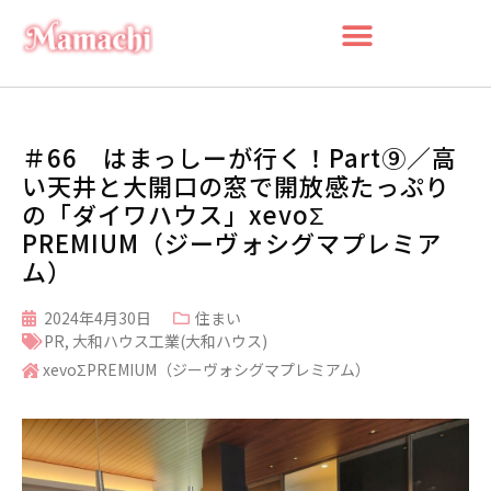
＃66 はまっしーが行く！Part⑨／高
い天井と大開口の窓で開放感たっぷり
の「ダイワハウス」xevoΣ
PREMIUM（ジーヴォシグマプレミア
ム）
2024年4月30日
住まい
PR
,
大和ハウス工業(大和ハウス)
xevoΣPREMIUM（ジーヴォシグマプレミアム）
検索
検