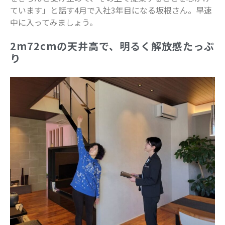
2023年5月
ています」と話す4月で入社3年目になる坂根さん。早速
中に入ってみましょう。
2023年4月
2023年3月
2m72cmの天井高で、明るく解放感たっぷ
2023年2月
り
2023年1月
2022年12月
2022年11月
2022年10月
2022年9月
2022年8月
2022年7月
2022年6月
2022年5月
2022年4月
2022年3月