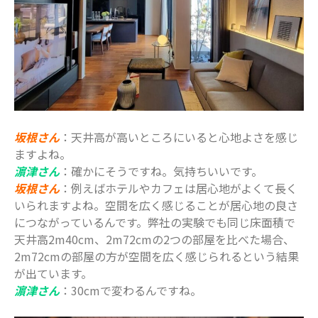
2020年10月
2020年9月
2020年8月
2020年7月
2020年6月
2020年5月
坂根さん
：天井高が高いところにいると心地よさを感じ
2020年4月
ますよね。
2020年3月
濵津さん
：確かにそうですね。気持ちいいです。
坂根さん
：例えばホテルやカフェは居心地がよくて長く
2020年2月
いられますよね。空間を広く感じることが居心地の良さ
2020年1月
につながっているんです。弊社の実験でも同じ床面積で
2019年12月
天井高2m40cm、2m72cmの2つの部屋を比べた場合、
2019年11月
2m72cmの部屋の方が空間を広く感じられるという結果
が出ています。
2019年10月
濵津さん
：30cmで変わるんですね。
2019年9月
2019年8月