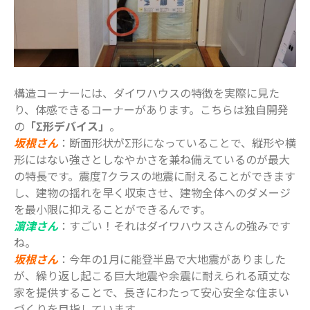
構造コーナーには、ダイワハウスの特徴を実際に見た
り、体感できるコーナーがあります。こちらは独自開発
の
「Σ形デバイス」
。
坂根さん
：断面形状がΣ形になっていることで、縦形や横
形にはない強さとしなやかさを兼ね備えているのが最大
の特長です。震度7クラスの地震に耐えることができます
し、建物の揺れを早く収束させ、建物全体へのダメージ
を最小限に抑えることができるんです。
濵津さん
：すごい！それはダイワハウスさんの強みです
ね。
坂根さん
：今年の1月に能登半島で大地震がありました
が、繰り返し起こる巨大地震や余震に耐えられる頑丈な
家を提供することで、長きにわたって安心安全な住まい
づくりを目指しています。