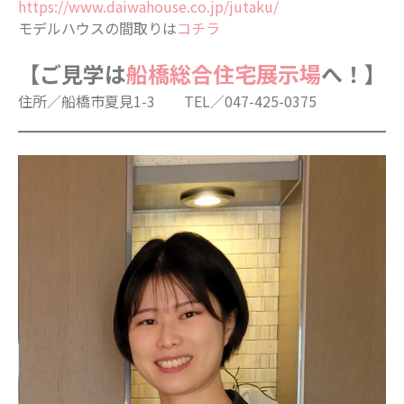
https://www.daiwahouse.co.jp/jutaku/
モデルハウスの間取りは
コチラ
【ご見学は
船橋総合住宅展示場
へ！】
住所／船橋市夏見1-3 TEL／047-425-0375