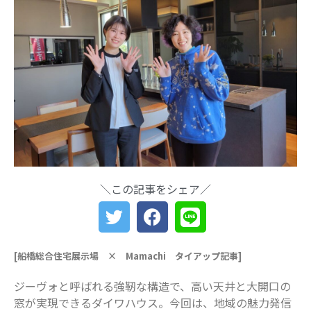
索
最近の投稿
船橋・前原に一時預かり保育施設
「prayers（プレイヤーズ）」オープ
ン♪ママ・パパの心にゆとりを届ける
新スポット
ららぽーとTOKYO-BAY 北館リニュー
アル ますます子連れにやさしい場所
に
災害時に“わが子を守る準備”を。海神
＼この記事をシェア／
町南のLintos café×glico赤ちゃん向け
防災セミナー開催
【船橋の注目ママ】競技歴わずか1年
で優勝を果たしたママリフター きっ
[船橋総合住宅展示場 × Mamachi タイアップ記事]
かけは産後ダイエット
女性の自由な働き方を求めて…「子育
ジーヴォと呼ばれる強靭な構造で、高い天井と大開口の
てと仕事の両立」の実現を目指す米粉
窓が実現できるダイワハウス。今回は、地域の魅力発信
ワッフルクレープ「+naturi」（プラス