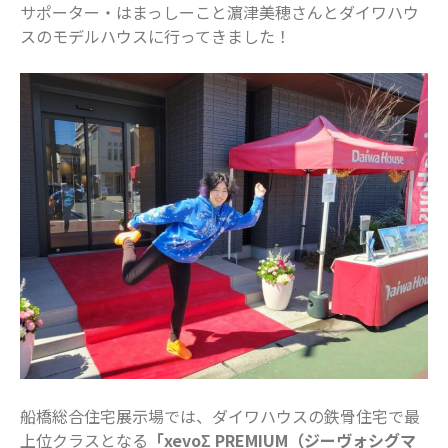
サポーター・はまっしーこと濵津美穂さんとダイワハウ
ナチュリ）
スのモデルハウスに行ってきました！
最近のコメント
表示できるコメントはありません。
アーカイブ
2025年11月
2025年7月
2025年6月
2025年5月
2025年4月
2025年3月
2025年2月
2025年1月
2024年12月
船橋総合住宅展示場では、ダイワハウスの鉄骨住宅で最
2024年10月
上位クラスとなる
「xevoΣ PREMIUM（ジーヴォシグマ