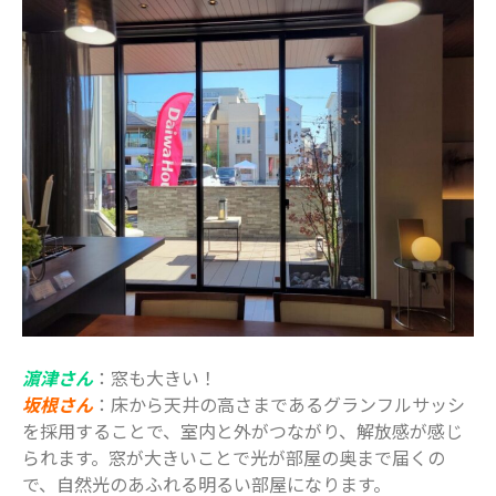
2019年7月
2019年6月
2019年5月
2019年4月
2019年3月
カテゴリー
お仕事
イベント
住まい
地域のお店
濵津さん
：窓も大きい！
妊娠・出産
坂根さん
：床から天井の高さまであるグランフルサッシ
子どもの福祉（発達障がい・知的障が
を採用することで、室内と外がつながり、解放感が感じ
い）
られます。窓が大きいことで光が部屋の奥まで届くの
家事・生活術
で、自然光のあふれる明るい部屋になります。