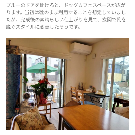
2023年5月
ブルーのドアを開けると、ドッグカフェスペースが広が
ります。当初は靴のまま利用することを想定していまし
2023年4月
たが、完成後の素晴らしい仕上がりを見て、玄関で靴を
2023年3月
脱ぐスタイルに変更したそうです。
2023年2月
2023年1月
2022年12月
2022年11月
2022年10月
2022年9月
2022年8月
2022年7月
2022年6月
2022年5月
2022年4月
2022年3月