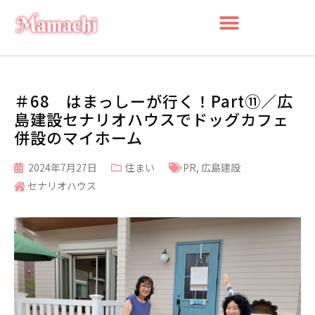
＃68 はまっしーが行く！Part⑪／広
島建設セナリオハウスでドッグカフェ
併設のマイホーム
2024年7月27日
住まい
PR
,
広島建設
セナリオハウス
検索
検