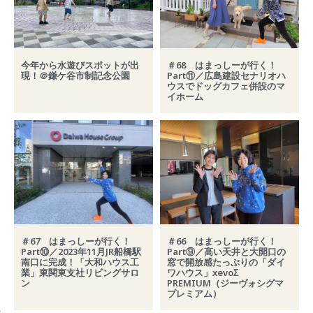
今年から水遊びスポットが出
＃68 はまっしーが行く！
現！＠鎌ケ谷市制記念公園
Part⑪／広島建設セナリオハ
ウスでドッグカフェ併設のマ
イホーム
＃67 はまっしーが行く！
＃66 はまっしーが行く！
Part⑩／2023年11月JR船橋駅
Part⑨／高い天井と大開口の
南口に完成！「大和ハウス工
窓で開放感たっぷりの「ダイ
業」東関東支社リビングサロ
ワハウス」xevoΣ
ン
PREMIUM（ジーヴォシグマ
プレミアム）