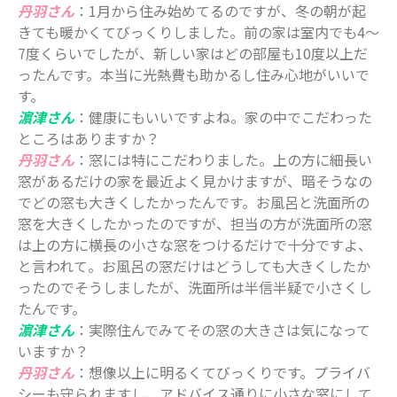
丹羽さん
：1月から住み始めてるのですが、冬の朝が起
きても暖かくてびっくりしました。前の家は室内でも4～
7度くらいでしたが、新しい家はどの部屋も10度以上だ
ったんです。本当に光熱費も助かるし住み心地がいいで
す。
濵津さん
：健康にもいいですよね。家の中でこだわった
ところはありますか？
丹羽さん
：窓には特にこだわりました。上の方に細長い
窓があるだけの家を最近よく見かけますが、暗そうなの
でどの窓も大きくしたかったんです。お風呂と洗面所の
窓を大きくしたかったのですが、担当の方が洗面所の窓
は上の方に横長の小さな窓をつけるだけで十分ですよ、
と言われて。お風呂の窓だけはどうしても大きくしたか
ったのでそうしましたが、洗面所は半信半疑で小さくし
たんです。
濵津さん
：実際住んでみてその窓の大きさは気になって
いますか？
丹羽さん
：想像以上に明るくてびっくりです。プライバ
シーも守られますし、アドバイス通りに小さな窓にして