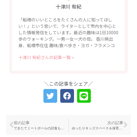
十津川 有紀
「船橋のいいところをたくさんの人に知ってほし
い！」という思いで、ライターとして市内を中心と
した情報発信をしています。最近の趣味は1日10000
歩のウォーキング。一男一女一犬の母。 香川県出
身、船橋市在住 趣味/食べ歩き・ヨガ・フラメンコ
十津川 有紀さんの記事一覧 »
＼この記事をシェア／
前の記事
次の記事
できたてミートボールの試食も！ 八千代にある石井食品のハンバーグ・ミートボール製造工場見学が4年ぶりに再開
ゆったりキッズスペース＆保育士付き託児サービスも！ 西船橋のプライベートヘアサロン「hair &spa salon kairos（カイロス）」