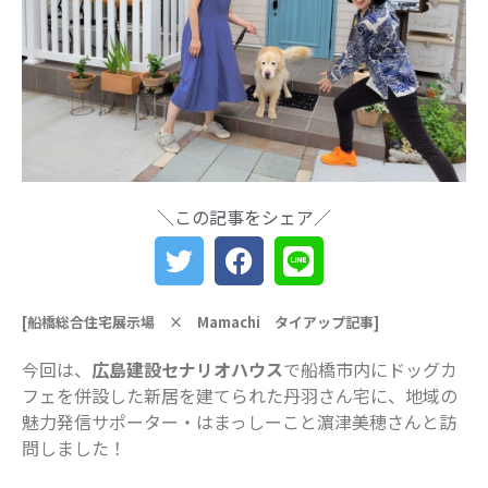
索
最近の投稿
船橋・前原に一時預かり保育施設
「prayers（プレイヤーズ）」オープ
ン♪ママ・パパの心にゆとりを届ける
新スポット
ららぽーとTOKYO-BAY 北館リニュー
＼この記事をシェア／
アル ますます子連れにやさしい場所
に
災害時に“わが子を守る準備”を。海神
町南のLintos café×glico赤ちゃん向け
[船橋総合住宅展示場 × Mamachi タイアップ記事]
防災セミナー開催
【船橋の注目ママ】競技歴わずか1年
今回は、
広島建設セナリオハウス
で船橋市内にドッグカ
で優勝を果たしたママリフター きっ
フェを併設した新居を建てられた丹羽さん宅に、地域の
かけは産後ダイエット
魅力発信サポーター・はまっしーこと濵津美穂さんと訪
女性の自由な働き方を求めて…「子育
問しました！
てと仕事の両立」の実現を目指す米粉
ワッフルクレープ「+naturi」（プラス