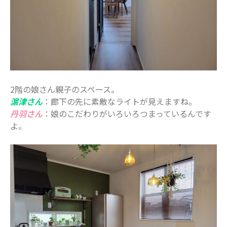
病院・医療
美容・ファッション
習い事
船橋で活躍するママ
赤ちゃん・育児
食育
2階の娘さん親子のスペース。
濵津さん
：廊下の先に素敵なライトが見えますね。
丹羽さん
：娘のこだわりがいろいろつまっているんです
よ。