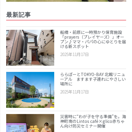
最新記事
船橋・前原に一時預かり保育施設
「prayers（プレイヤーズ）」オー
プン♪ママ・パパの心にゆとりを届
ける新スポット
2025年11月17日
ららぽーとTOKYO-BAY 北館リニュ
ーアル ますます子連れにやさしい
場所に
2025年11月17日
災害時に“わが子を守る準備”を。海
神町南のLintos café×glico赤ちゃ
ん向け防災セミナー開催