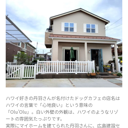
ナチュリ）
最近のコメント
表示できるコメントはありません。
アーカイブ
2025年11月
2025年7月
2025年6月
2025年5月
2025年4月
2025年3月
ハワイ好きの丹羽さんが名付けたドッグカフェの店名は
2025年2月
ハワイの言葉で「心地良い」という意味の
2025年1月
「Olu’Olu」。白い外壁の外観は、ハワイのようなリゾ
2024年12月
ートの雰囲気たっぷりです。
実際にマイホームを建てられた丹羽さんに、広島建設セ
2024年10月