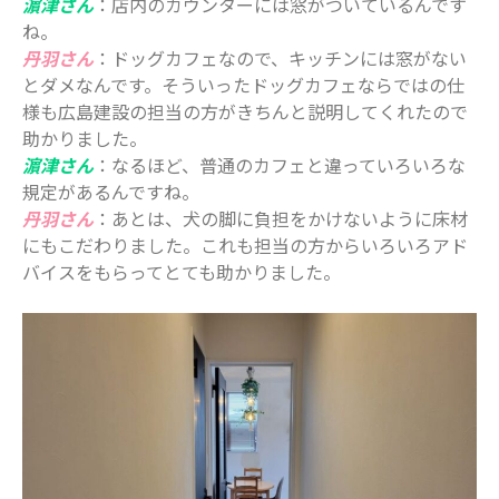
濵津さん
：店内のカウンターには窓がついているんです
2019年7月
ね。
丹羽さん
：ドッグカフェなので、キッチンには窓がない
2019年6月
とダメなんです。そういったドッグカフェならではの仕
2019年5月
様も広島建設の担当の方がきちんと説明してくれたので
2019年4月
助かりました。
2019年3月
濵津さん
：なるほど、普通のカフェと違っていろいろな
規定があるんですね。
カテゴリー
丹羽さん
：あとは、犬の脚に負担をかけないように床材
にもこだわりました。これも担当の方からいろいろアド
お仕事
バイスをもらってとても助かりました。
イベント
住まい
地域のお店
妊娠・出産
子どもの福祉（発達障がい・知的障が
い）
家事・生活術