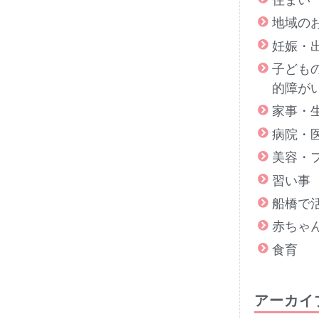
地域の
妊娠・
子ども
的障が
家事・
病院・
美容・
習い事
船橋で
赤ちゃ
食育
アーカイ