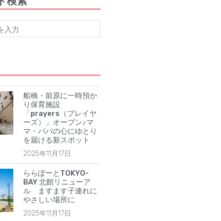
ド検索
【船橋の注目ママ】競技歴わずか1年
で優勝を果たしたママリフター きっ
かけは産後ダイエット
女性の自由な働き方を求めて…「子育
てと仕事の両立」の実現を目指す米粉
ワッフルクレープ「+naturi」（プラス
ナチュリ）
最近のコメント
船橋・前原に一時預か
表示できるコメントはありません。
り保育施設
アーカイブ
「prayers（プレイヤ
ーズ）」オープン♪マ
2025年11月
マ・パパの心にゆとり
2025年7月
を届ける新スポット
2025年6月
2025年11月17日
2025年5月
ららぽーとTOKYO-
2025年4月
BAY 北館リニューア
ル ますます子連れに
2025年3月
やさしい場所に
2025年2月
2025年11月17日