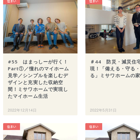
住まい
住まい
#55 はまっしーが行く！
＃44 防災・減災住
Part①／憧れのマイホーム
現！「備える・守る
見学／シンプルを楽しむデ
る」ミサワホームの
ザインと充実した収納空
間！ミサワホームで実現し
たマイホーム生活
2022年12月14日
2022年5月31日
住まい
住まい