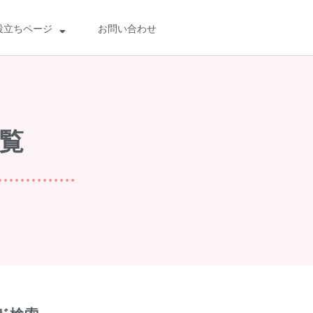
役立ちページ
お問い合わせ
検索
検
索
一覧
最近の投稿
船橋・前原に一時預かり保育施設
「prayers（プレイヤーズ）」オープ
ン♪ママ・パパの心にゆとりを届ける
新スポット
ららぽーとTOKYO-BAY 北館リニュー
アル ますます子連れにやさしい場所
に
災害時に“わが子を守る準備”を。海神
町南のLintos café×glico赤ちゃん向け
防災セミナー開催